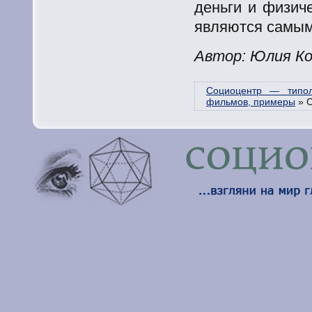
деньги и физич
являются самым
Автор: Юлия Ко
Социоцентр — типол
фильмов, примеры
»
С