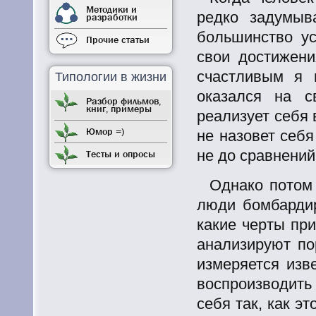
Методики и
редко задумыв
разработки
большинство у
Прочие статьи
свои достижен
счастливым я 
Типологии в жизни
оказался на с
Разбор фильмов,
книг, примеры
реализует себя 
Юмор =)
не назовет себя
не до сравнений
Тесты и опросы
Однако потом 
люди бомбардир
какие черты при
анализируют по
измеряется изв
воспроизводить
себя так, как эт