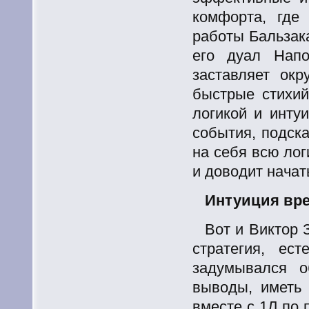
комфорта, где
работы Бальзак
его дуал Напо
заставляет окр
быстрые стихий
логикой и инту
события, подск
на себя всю лог
и доводит начат
Интуиция вр
Вот и Виктор 
стратегия, ес
задумывался о
выводы, иметь 
вместе с 1Л по 