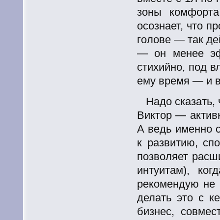
зоны комфорта
осознает, что п
голове — так де
— он менее эф
стихийно, под в
ему время — и в
Надо сказать,
Виктор — активн
А ведь именно 
к развитию, сп
позволяет расш
интуитам), ко
рекомендую не 
делать это с
ке
бизнес, совмес