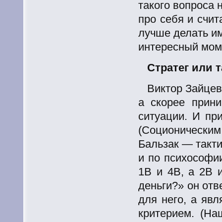
такого вопроса 
про себя и счит
лучше делать и
интересный мом
Стратег или т
Виктор Зайцев
а скорее прин
ситуации. И пр
(Соционическим
Бальзак — тактик
и по психософи
1В и 4В, а 2В 
деньги?» он отв
для него, а яв
критерием. (На