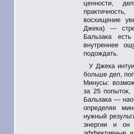
ценности, де
практичность
восхищение ув
Джека) — стр
Бальзака есть
внутреннее ощ
подождать.
У Джека интуи
больше дел, по
Минусы: возмож
за 25 попыток,
Бальзака — нао
определяя ми
нужный результ
энергии и он
эффективные и