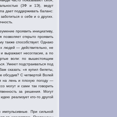
альностью (3Ф и 1Э), ведут
ипа дает поддерживать баланс:
заботиться о себе и о других.
ичность.
неумение проявить инициативу,
я позволяет открыто проявить
му также способствует. Однако
гих людей — действительно, не
 и выражают несогласие, а по
вертые воли: по вышестоящим
ься. Умеют подстраиваться под
Вам сказать: «я купил билеты,
не обсудив? С четвертой Волей
ся на лень и плохую погоду —
со могут и сами так говорить
твенность за решения. Могут
ту идею реализует
кто-то
другой
и импульсивные. При сильной
маться искусством. Поглощены