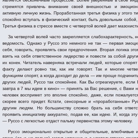
стремятся привлечь внимание своей внешностью и эмоцион
активную личную жизнь. Проработанная третья физика у этого т
спокойно вступать в физический контакт, быть довольным собой, 
Третья физика в стрессе вместе с четвертой волей дает мазохист
За четвертой волей часто закрепляется слабохарактерность, 
ведомость. Однако у Руссо это немного не так — первая эмоци
себя, говорить, проявлять свои предпочтения. Вторая логика это
взять на себя ответственное лидерство и повести за собой дру
их конек. Читатель наверняка встречали людей, которые спорят
факту делают ровно так, как им говорят. Так и многие чет
функциям спорят, а когда доходит до дела — им проще подчинит
других людей, Руссо так спокойнее. Как Вы отреагируете, если 
завтра в 7 мы идем в кино» — принять за Вас решение, с Вами 
человек воспримет это вполне спокойно, даже, если пожалует
скорее всего придет. Кстати, сенсорные и «проработанные» Рус
другим людям. Но большинству сложно брать на себя ответс
проявить инициативу аккуратно, подав ее, как идею. И, когда э
— Руссо с легкостью отдаст пальму первенства этому человеку.
Руссо эмоционально открытые и общительные, влюбчивые 
этике (да и не только) могут успешно и с удовольствием зани