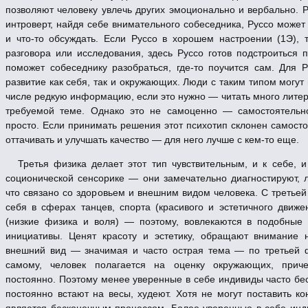
позволяют человеку увлечь других эмоционально и вербально. Р
интроверт, найдя себе внимательного собеседника, Руссо може
и
что-то
обсуждать. Если Руссо в хорошем настроении (1Э), 
разговора или исследования, здесь Руссо готов подстроиться 
поможет собеседнику разобраться,
где-то
поучится сам. Для Р
развитие как себя, так и окружающих. Люди с таким типом могут
числе редкую информацию, если это нужно — читать много литер
требуемой теме. Однако это не самоценно — самостоятельно
просто. Если принимать решения этот психотип склонен самостоя
оттачивать и улучшать качество — для него лучше с
кем-то
еще.
Третья физика делает этот тип чувствительным, и к себе,
соционической сенсорике — они замечательно диагностируют, 
что связано со здоровьем и внешним видом человека. С третьей
себя в сферах танцев, спорта (красивого и эстетичного движе
(низкие физика и воля) — поэтому, вовлекаются в подобные 
инициативы. Ценят красоту и эстетику, обращают внимание 
внешний вид — значимая и часто острая тема — по третьей 
самому, человек полагается на оценку окружающих, прич
постоянно. Поэтому менее уверенные в себе индивиды часто бе
постоянно встают на весы, худеют. Хотя не могут поставить к
является бесконечным процессом. Более уверенные в себе инд