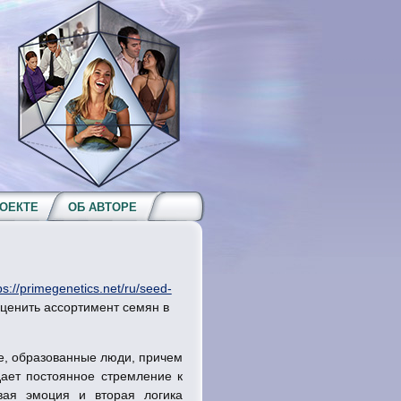
РОЕКТЕ
ОБ АВТОРЕ
ps://primegenetics.net/ru/seed-
оценить ассортимент семян в
ые, образованные люди, причем
дает постоянное стремление к
вая эмоция и вторая логика