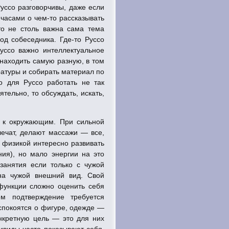
уссо разговорчивы, даже если
т часами о
чем-то
рассказывать
то не столь важна сама тема
под собеседника.
Где-то
Руссо
уссо важно интеллектуальное
 находить самую разную, в том
атуры и собирать материал по
 для Руссо работать не так
тельно, то обсуждать, искать,
 и к окружающим. При сильной
лечат, делают массажи — все,
 физикой интересно развивать
ния), но мало энергии на это
занятия если только с чужой
на чужой внешний вид. Свой
функции сложно оценить себя
ем подтверждение требуется
спокоятся о фигуре, одежде —
онкретную цель — это для них
ивиды часто показывают себя,