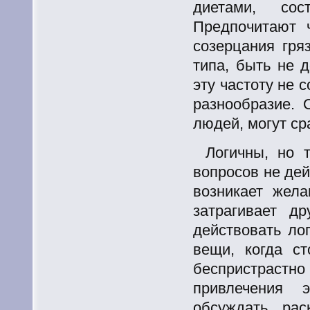
диетами, сос
Предпочитают 
созерцания гря
типа, быть не 
эту частоту не с
разнообразие.
людей, могут ср
Логичны, но 
вопросов не дей
возникает жела
затрагивает д
действовать ло
вещи, когда с
беспристрастн
привлечения 
обсуждать, ра