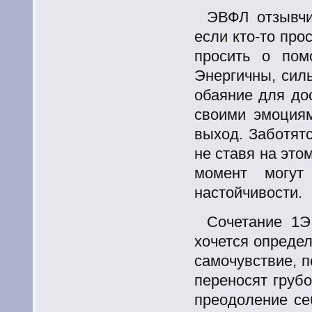
ЭВФЛ отзывчи
если
кто-то
прос
просить о пом
Энергичны, сил
обаяние для до
своими эмоция
выход. Заботятс
не ставя на это
момент могут
настойчивости.
Сочетание 1Э
хочется опреде
самочувствие, п
переносят груб
преодоление се