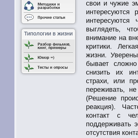
свои и чужие э
Методики и
разработки
интересуются 
Прочие статьи
интересуются 
выглядеть, чт
Типологии в жизни
внимание на вн
Разбор фильмов,
критики. Легка
книг, примеры
жизни. Уверены
Юмор =)
бывает сложно
Тесты и опросы
снизить их ин
страхи, или пр
переживать, не
(Решение прои
реакция). Час
контакт с че
поддерживать э
отсутствия конта