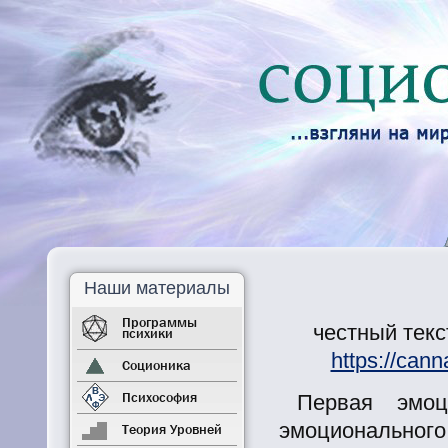
Наши материалы
Программы
честный текс
психики
https://can
Соционика
Психософия
Первая эмоц
эмоциональног
Теория Уровней