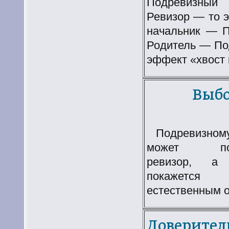
Подревизный
Ревизор — то э
начальник — П
Родитель — По
эффект «хвост 
Выб
Подревизно
может понр
ревизор, а 
покажется
естественным о
Доверител