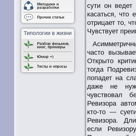
Методики и
сути он ведет
разработки
касаться, что 
Прочие статьи
отрицает то, ч
Чувствует преи
Типологии в жизни
Асимметричн
Разбор фильмов,
книг, примеры
часто вызывае
Юмор =)
Открыто крити
Тесты и опросы
тогда Подреви
попадет на сл
даже не нуж
чувствовал б
Ревизора авто
кто-то
— суетит
Ревизора. Дл
если Ревизор