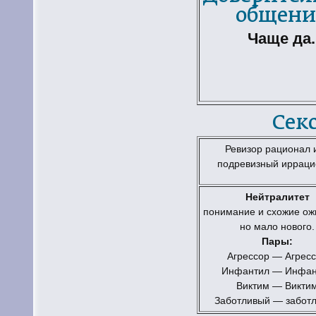
общени
Чаще да.
Сек
Ревизор рационал 
подревизный ирраци
Нейтралитет
понимание и схожие ож
но мало нового.
Пары:
Агрессор — Агрес
Инфантил — Инфан
Виктим — Викти
Заботливый — забот