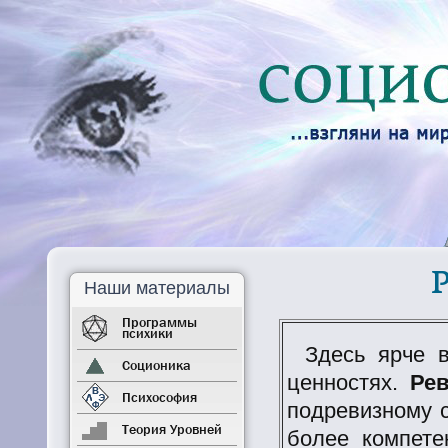
Наши материалы
Программы
психики
Здесь ярче 
Соционика
ценностях.
Ре
Психософия
подревизному с
Теория Уровней
более компете