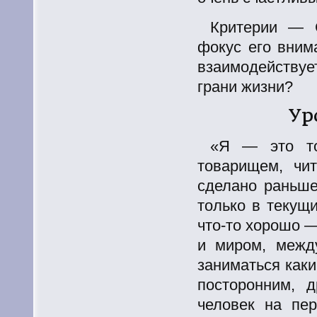
Критерии — 
фокус его вним
взаимодействуе
грани жизни?
Ур
«Я — это то
товарищем, чит
сделано раньш
только в текущ
что-то
хорошо — 
и миром, межд
заниматься как
посторонним, 
человек на пе