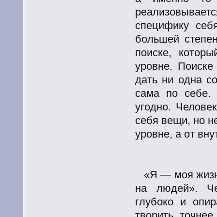
реализовывается
специфику себ
большей степен
поиске, которы
уровне. Поиск
дать ни одна с
сама по себе.
угодно. Челове
себя вещи, но н
уровне, а от вн
«Я — моя жизн
на людей». Че
глубоко и опир
творить, точнее