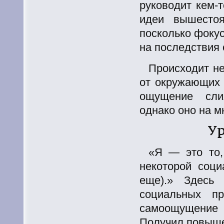
руководит
кем-т
идеи вышестоя
посколько фоку
на последствия 
Происходит не
от окружающих 
ощущение слия
однако оно на м
Ур
«Я — это то,
некоторой соци
еще).» Здесь 
социальных пр
самоощущение и
Получил повышен