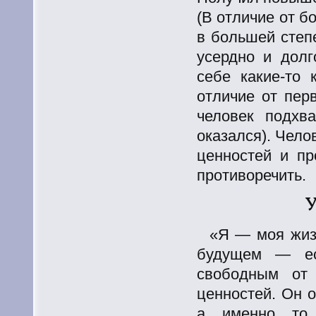
(В отличие от б
в большей степ
усердно и долг
себе какие-то 
отличие от пер
человек подхва
оказался). Чело
ценностей и пр
противоречить.
«Я — моя жизн
будущем — ес
свободным от
ценностей. Он 
а именно то 