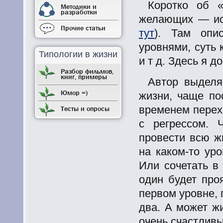
Коротко об «
Методики и
разработки
желающих — ист
Прочие статьи
тут
). Там опи
уровнями, суть 
Типологии в жизни
и т д. Здесь я 
Разбор фильмов,
книг, примеры
Автор выделя
Юмор =)
жизни, чаще по
временем перех
Тесты и опросы
с регрессом. 
провести всю ж
на каком-то ур
Или сочетать в 
один будет про
первом уровне,
два. А может ж
очень счастлив