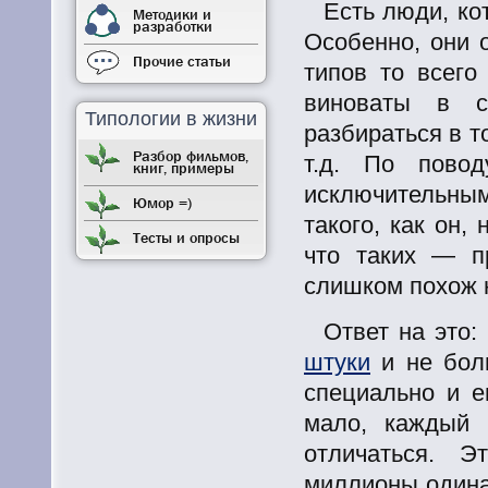
Есть люди, ко
Методики и
разработки
Особенно, они о
Прочие статьи
типов то всего
виноваты в с
Типологии в жизни
разбираться в т
Разбор фильмов,
т.д. По повод
книг, примеры
исключительным
Юмор =)
такого, как он,
Тесты и опросы
что таких — п
слишком похож н
Ответ на это:
штуки
и не бол
специально и е
мало, каждый 
отличаться. Э
миллионы одина