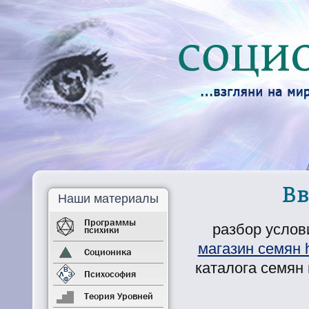
Вв
Наши материалы
Программы
разбор услови
психики
магазин семян h
Соционика
каталога семян
Психософия
Теория Уровней