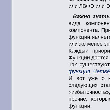
или ЛВФЭ или Э
Важно знать
вида компонен
компонента. При
функции являет
или же менее з
Каждый приори
Функции даётся 
Так существую
функция
,
Четвё
И вот уже о к
следующих стат
«избыточность
прочие, котор
функций.