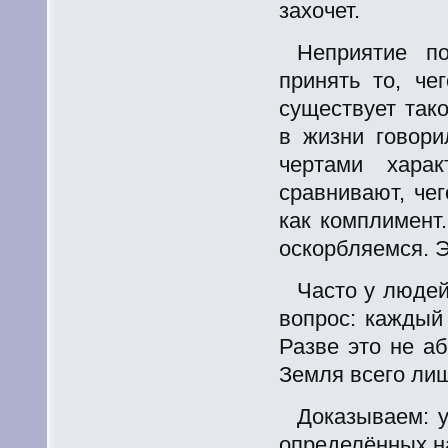
захочет.
Неприятие п
принять то, ч
существует так
в жизни говори
чертами хара
сравнивают,
чег
как комплимент
оскорбляемся. Э
Часто у людей
вопрос: кажды
Разве это не а
Земля всего лиш
Доказываем: у
определённых на