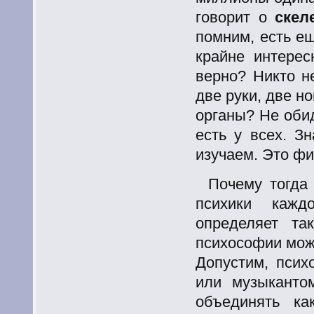
говорит о
скел
помним, есть ещ
крайне интерес
верно? Никто не
две руки, две но
органы? Не обид
есть у всех. З
изучаем. Это фи
Почему тогда 
психики кажд
определяет т
психософии мож
Допустим, псих
или музыканто
объединять ка