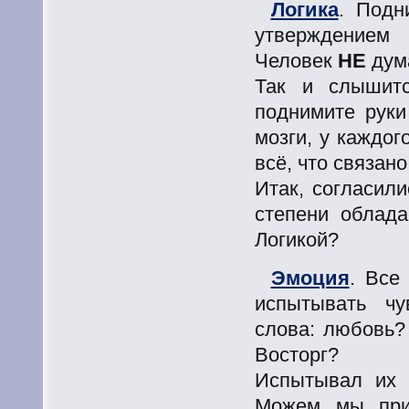
Логика
. Подн
утверждением
Человек
НЕ
дум
Так и слышит
поднимите руки
мозги, у каждого
всё, что связано
Итак, согласили
степени облад
Логикой?
Эмоция
. Все
испытывать ч
слова: любовь?
Восторг?
Испытывал их 
Можем мы приз