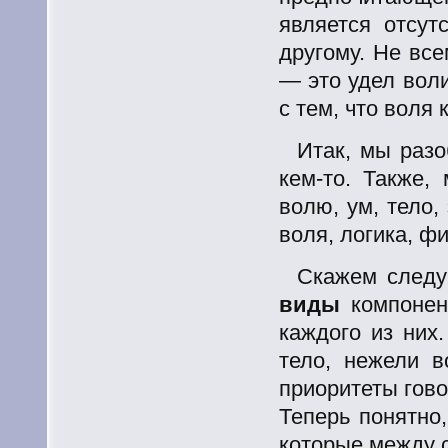
является отсут
другому. Не вс
— это удел воли
с тем, что воля 
Итак, мы разо
кем-то.
Также, 
волю, ум, тело
воля, логика, ф
Скажем след
виды
компонен
каждого из них
тело, нежели 
приоритеты гово
Теперь понятно,
которые между 