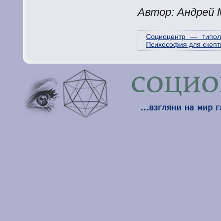
Автор: Андрей
Социоцентр — типоло
Психософия для скепт