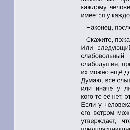
каждому челове
имеется у каждо
Наконец, посл
Скажите, пожа
Или следующий
слабовольный 
слабодушие, пр
их можно ещё до
Думаю, все слыш
или иначе у л
кого-то
её нет, о
Если у челове
его ветром мож
утверждает, ч
предпочитающе